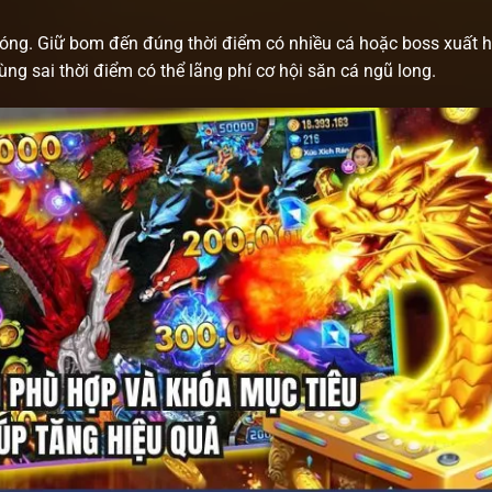
ng. Giữ bom đến đúng thời điểm có nhiều cá hoặc boss xuất h
g sai thời điểm có thể lãng phí cơ hội săn cá ngũ long.