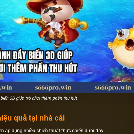
biển 3D giúp trò chơi thêm phần thu hút
iệu quả tại nhà cái
ên áp dụng nhiều chiến thuật thực chiến dưới đây.