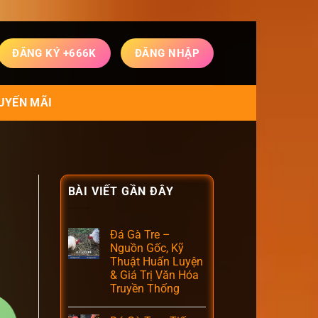
ĐĂNG KÝ +666K
ĐĂNG NHẬP
UYẾN MÃI
BÀI VIẾT GẦN ĐÂY
Đá Gà Tre –
Nguồn Gốc, Kỹ
Thuật Huấn Luyện
& Giá Trị Văn Hóa
Truyền Thống