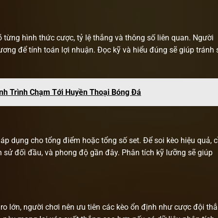
õ từng hình thức cược, tỷ lệ thắng và thông số liên quan. Người
ương để tính toán lợi nhuận. Đọc kỹ và hiểu đúng sẽ giúp tránh 
ành Trình Chạm Tới Huyền Thoại Bóng Đá
 áp dụng cho tổng điểm hoặc tổng số set. Để soi kèo hiệu quả, 
ch sử đối đầu, và phong độ gần đây. Phân tích kỹ lưỡng sẽ giúp
 ro lớn, người chơi nên ưu tiên các kèo ổn định như cược đội th