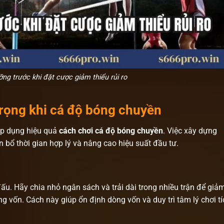
ỡng trước khi đặt cược giảm thiểu rủi ro
rọng khi cá độ bóng chuyền
 áp dụng hiệu quả
cách chơi cá độ bóng chuyền
. Việc xây dựng
n bổ thời gian hợp lý và nâng cao hiệu suất đầu tư.
ấu. Hãy chia nhỏ ngân sách và trải dài trong nhiều trận để giả
ổng vốn. Cách này giúp ổn định dòng vốn và duy trì tâm lý chơi t