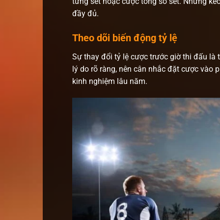
từng set hoặc cược tổng số set. Những kèo
đầy đủ.
Theo dõi biến động tỷ lệ
Sự thay đổi tỷ lệ cược trước giờ thi đấu l
lý do rõ ràng, nên cân nhắc đặt cược vào 
kinh nghiệm lâu năm.