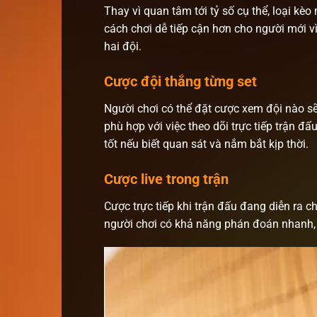
Thay vì quan tâm tới tỷ số cụ thể, loại kè
cách chơi dễ tiếp cận hơn cho người mới v
hai đội.
Cược đội thắng từng set
Người chơi có thể đặt cược xem đội nào sẽ
phù hợp với việc theo dõi trực tiếp trận đấ
tốt nếu biết quan sát và nắm bắt kịp thời.
Cược live trong trận
Cược trực tiếp khi trận đấu đang diễn ra c
người chơi có khả năng phán đoán nhanh, b