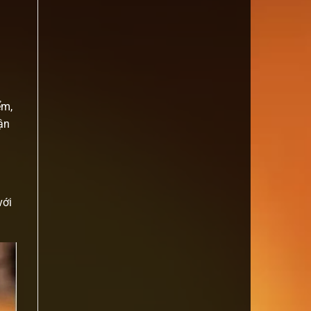
ểm,
ận
với