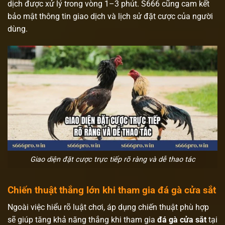
dịch được xử lý trong vòng 1–3 phút. S666 cũng cam kết
bảo mật thông tin giao dịch và lịch sử đặt cược của người
dùng.
Giao diện đặt cược trực tiếp rõ ràng và dễ thao tác
Chiến thuật thắng lớn khi tham gia đá gà cửa sắt
Ngoài việc hiểu rõ luật chơi, áp dụng chiến thuật phù hợp
sẽ giúp tăng khả năng thắng khi tham gia
đá gà cửa sắt
tại