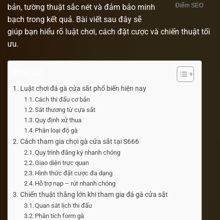
Điểm SEO
bản, tường thuật sắc nét và đảm bảo minh
bạch trong kết quả. Bài viết sau đây sẽ
giúp bạn hiểu rõ luật chơi, cách đặt cược và chiến thuật tối
ưu.
Phụ lục
Luật chơi đá gà cửa sắt phổ biến hiện nay
Cách thi đấu cơ bản
Sát thương từ cựa sắt
Quy định xử thua
Phân loại độ gà
Cách tham gia chọi gà cửa sắt tại S666
Quy trình đăng ký nhanh chóng
Giao diện trực quan
Hình thức đặt cược đa dạng
Hỗ trợ nạp – rút nhanh chóng
Chiến thuật thắng lớn khi tham gia đá gà cửa sắt
Quan sát lịch thi đấu
Phân tích form gà