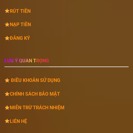
RÚT TIỀN
NẠP TIỀN
ĐĂNG KÝ
LƯU Ý QUAN TRỌNG
ĐIỀU KHOẢN SỬ DỤNG
CHÍNH SÁCH BẢO MẬT
MIỄN TRỪ TRÁCH NHIỆM
LIÊN HỆ