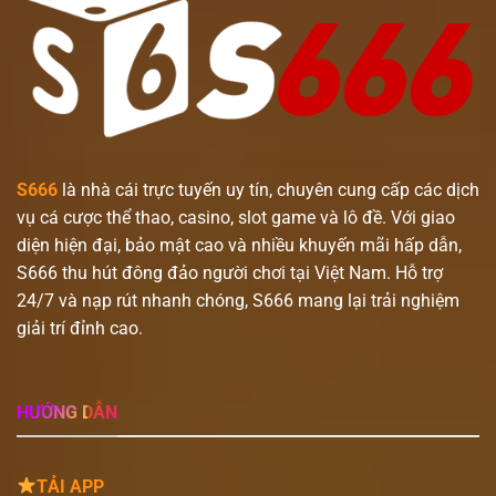
S666
là nhà cái trực tuyến uy tín, chuyên cung cấp các dịch
vụ cá cược thể thao, casino, slot game và lô đề. Với giao
diện hiện đại, bảo mật cao và nhiều khuyến mãi hấp dẫn,
S666 thu hút đông đảo người chơi tại Việt Nam. Hỗ trợ
24/7 và nạp rút nhanh chóng, S666 mang lại trải nghiệm
giải trí đỉnh cao.
HƯỚNG DẪN
TẢI APP