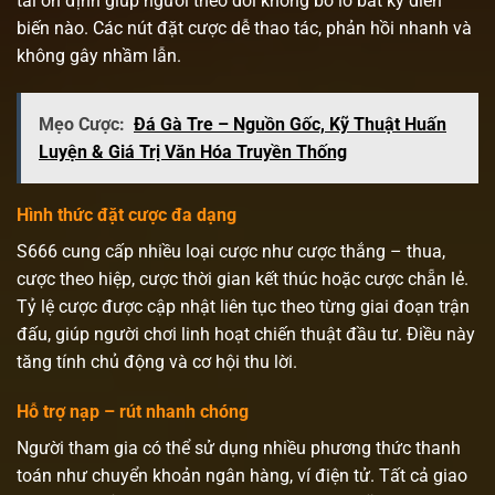
tải ổn định giúp người theo dõi không bỏ lỡ bất kỳ diễn
biến nào. Các nút đặt cược dễ thao tác, phản hồi nhanh và
không gây nhầm lẫn.
Mẹo Cược:
Đá Gà Tre – Nguồn Gốc, Kỹ Thuật Huấn
Luyện & Giá Trị Văn Hóa Truyền Thống
Hình thức đặt cược đa dạng
S666 cung cấp nhiều loại cược như cược thắng – thua,
cược theo hiệp, cược thời gian kết thúc hoặc cược chẵn lẻ.
Tỷ lệ cược được cập nhật liên tục theo từng giai đoạn trận
đấu, giúp người chơi linh hoạt chiến thuật đầu tư. Điều này
tăng tính chủ động và cơ hội thu lời.
Hỗ trợ nạp – rút nhanh chóng
Người tham gia có thể sử dụng nhiều phương thức thanh
toán như chuyển khoản ngân hàng, ví điện tử. Tất cả giao