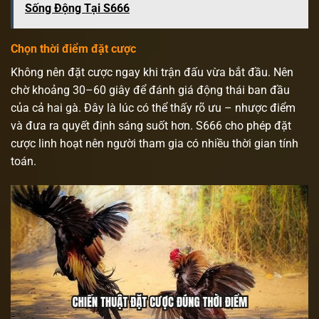
Sống Động Tại S666
Chọn thời điểm đặt cược
Không nên đặt cược ngay khi trận đấu vừa bắt đầu. Nên
chờ khoảng 30–60 giây để đánh giá động thái ban đầu
của cả hai gà. Đây là lúc có thể thấy rõ ưu – nhược điểm
và đưa ra quyết định sáng suốt hơn. S666 cho phép đặt
cược linh hoạt nên người tham gia có nhiều thời gian tính
toán.