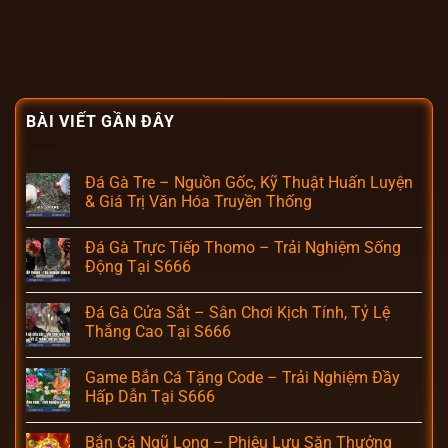
BÀI VIẾT GẦN ĐÂY
Đá Gà Tre – Nguồn Gốc, Kỹ Thuật Huấn Luyện
& Giá Trị Văn Hóa Truyền Thống
Đá Gà Trực Tiếp Thomo – Trải Nghiệm Sống
Động Tại S666
Đá Gà Cửa Sắt – Sân Chơi Kịch Tính, Tỷ Lệ
Thắng Cao Tại S666
Game Bắn Cá Tặng Code – Trải Nghiệm Đầy
Hấp Dẫn Tại S666
Bắn Cá Ngũ Long – Phiêu Lưu Săn Thưởng