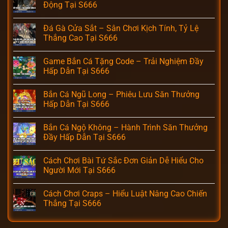
Động Tại S666
Đá Gà Cửa Sắt – Sân Chơi Kịch Tính, Tỷ Lệ
Thắng Cao Tại S666
Game Bắn Cá Tặng Code – Trải Nghiệm Đầy
Hấp Dẫn Tại S666
Bắn Cá Ngũ Long – Phiêu Lưu Săn Thưởng
Hấp Dẫn Tại S666
Bắn Cá Ngộ Không – Hành Trình Săn Thưởng
Đầy Hấp Dẫn Tại S666
Cách Chơi Bài Tứ Sắc Đơn Giản Dễ Hiểu Cho
Người Mới Tại S666
Cách Chơi Craps – Hiểu Luật Nâng Cao Chiến
Thắng Tại S666