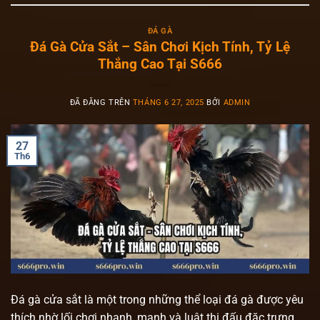
ĐÁ GÀ
Đá Gà Cửa Sắt – Sân Chơi Kịch Tính, Tỷ Lệ
Thắng Cao Tại S666
ĐÃ ĐĂNG TRÊN
THÁNG 6 27, 2025
BỞI
ADMIN
27
Th6
Đá gà cửa sắt là một trong những thể loại đá gà được yêu
thích nhờ lối chơi nhanh, mạnh và luật thi đấu đặc trưng.