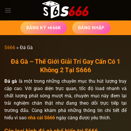
Chuyển
đến
nội
dung
ĐĂNG KÝ +666K
ĐĂNG NHẬP
S666
»
Đá Gà
Đá Gà – Thế Giới Giải Trí Gay Cấn Có 1
Không 2 Tại S666
Đá gà
là một trong những chuyên mục thu hút lượng truy
cập cao. Với giao diện trực quan, tốc độ load nhanh và
chất lượng phát sóng mượt mà, chuyên mục này đem lại
trải nghiệm chân thật như đang theo dõi trực tiếp tại
trường đấu. Cùng khám phá những thông tin chi tiết để
hiểu vì sao
nhà cái S666
ngày càng được yêu thích.
Các loại hình đá gà phổ biến tại S666