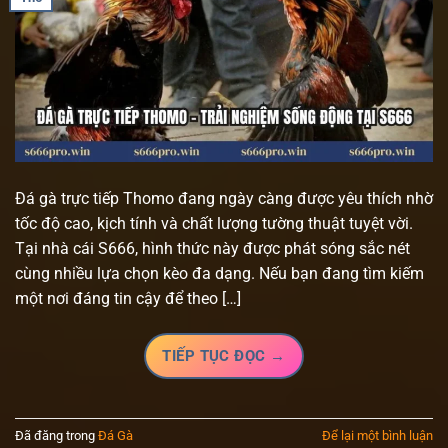
Đá gà trực tiếp Thomo đang ngày càng được yêu thích nhờ
tốc độ cao, kịch tính và chất lượng tường thuật tuyệt vời.
Tại nhà cái S666, hình thức này được phát sóng sắc nét
cùng nhiều lựa chọn kèo đa dạng. Nếu bạn đang tìm kiếm
một nơi đáng tin cậy để theo […]
TIẾP TỤC ĐỌC
→
Đã đăng trong
Đá Gà
Để lại một bình luận