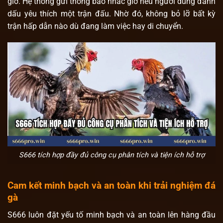
giờ. Hệ thống gửi thông báo nhắc giờ nếu người dùng đánh
dấu yêu thích một trận đấu. Nhờ đó, không bỏ lỡ bất kỳ
trận hấp dẫn nào dù đang làm việc hay di chuyển.
S666 tích hợp đầy đủ công cụ phân tích và tiện ích hỗ trợ
Cam kết minh bạch và an toàn khi trải nghiệm đá
gà
S666 luôn đặt yếu tố minh bạch và an toàn lên hàng đầu