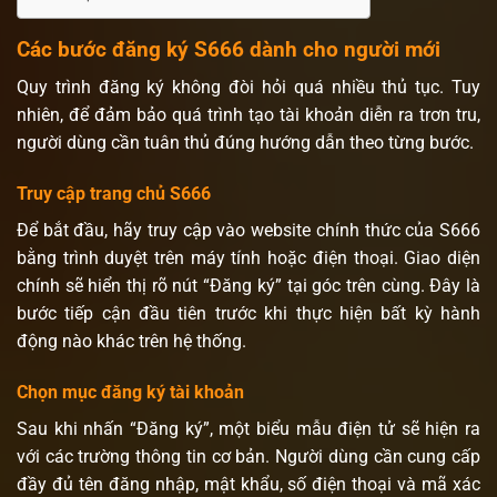
Các bước đăng ký S666 dành cho người mới
Quy trình đăng ký không đòi hỏi quá nhiều thủ tục. Tuy
nhiên, để đảm bảo quá trình tạo tài khoản diễn ra trơn tru,
người dùng cần tuân thủ đúng hướng dẫn theo từng bước.
Truy cập trang chủ S666
Để bắt đầu, hãy truy cập vào website chính thức của S666
bằng trình duyệt trên máy tính hoặc điện thoại. Giao diện
chính sẽ hiển thị rõ nút “Đăng ký” tại góc trên cùng. Đây là
bước tiếp cận đầu tiên trước khi thực hiện bất kỳ hành
động nào khác trên hệ thống.
Chọn mục đăng ký tài khoản
Sau khi nhấn “Đăng ký”, một biểu mẫu điện tử sẽ hiện ra
với các trường thông tin cơ bản. Người dùng cần cung cấp
đầy đủ tên đăng nhập, mật khẩu, số điện thoại và mã xác