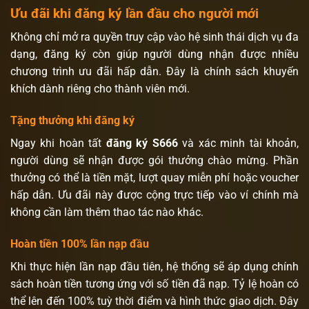
Ưu đãi khi đăng ký lần đầu cho người mới
Không chỉ mở ra quyền truy cập vào hệ sinh thái dịch vụ đa
dạng, đăng ký còn giúp người dùng nhận được nhiều
chương trình ưu đãi hấp dẫn. Đây là chính sách khuyến
khích dành riêng cho thành viên mới.
Tặng thưởng khi đăng ký
Ngay khi hoàn tất
đăng ký S666
và xác minh tài khoản,
người dùng sẽ nhận được gói thưởng chào mừng. Phần
thưởng có thể là tiền mặt, lượt quay miễn phí hoặc voucher
hấp dẫn. Ưu đãi này được cộng trực tiếp vào ví chính mà
không cần làm thêm thao tác nào khác.
Hoàn tiền 100% lần nạp đầu
Khi thực hiện lần nạp đầu tiên, hệ thống sẽ áp dụng chính
sách hoàn tiền tương ứng với số tiền đã nạp. Tỷ lệ hoàn có
thể lên đến 100% tuỳ thời điểm và hình thức giao dịch. Đây