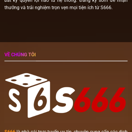
bất kỳ quyền lợi nào từ hệ thống. Đăng ký sớm để nhận
thưởng và trải nghiệm trọn vẹn mọi tiện ích từ S666.
VỀ CHÚNG TÔI
S666
là nhà cái trực tuyến uy tín, chuyên cung cấp các dịch