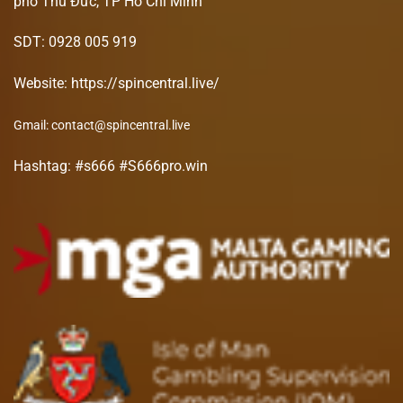
phố Thủ Đức, TP Hồ Chí Minh
SDT: 0928 005 919
Website: https://spincentral.live/
Gmail:
contact@spincentral.live
Hashtag: #s666 #S666pro.win