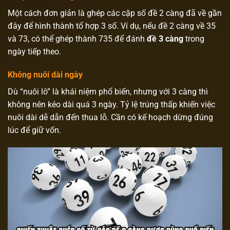
Một cách đơn giản là ghép các cặp số đề 2 càng đã về gần
đây để hình thành tổ hợp 3 số. Ví dụ, nếu đề 2 càng về 35
và 73, có thể ghép thành 735 để đánh
đề 3 càng
trong
ngày tiếp theo.
Không nuôi dài ngày
Dù “nuôi lô” là khái niệm phổ biến, nhưng với 3 càng thì
không nên kéo dài quá 3 ngày. Tỷ lệ trúng thấp khiến việc
nuôi dài dễ dẫn đến thua lỗ. Cần có kế hoạch dừng đúng
lúc để giữ vốn.