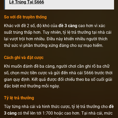
Lệ Trúng Tại S666
So với đề truyền thống
Khác với đề 2 số, độ khó của
đề 3 càng
cao hơn vì xác
suất trúng thấp hơn. Tuy nhiên, tỷ lệ trả thưởng tại nhà cái
lại vượt trội hơn nhiều. Điều này khiến nhiều người thích
thử sức vì phần thưởng xứng đáng cho sự mạo hiểm.
Cách ghi và đặt cược
Khi muốn đánh đề ba càng, người chơi cần ghi rõ ba chữ
số, chọn mức tiền cược và gửi đến nhà cái S666 trước thời
gian quy định. Kết quả được đối chiếu theo ba số cuối giải
đặc biệt mở thưởng mỗi ngày.
Tỷ lệ trả thưởng
Tùy từng nhà cái và hình thức cược, tỷ lệ trả thưởng cho
đề
3 càng
có thể lên tới 1:700 hoặc cao hơn. Tại nhà cái, mức