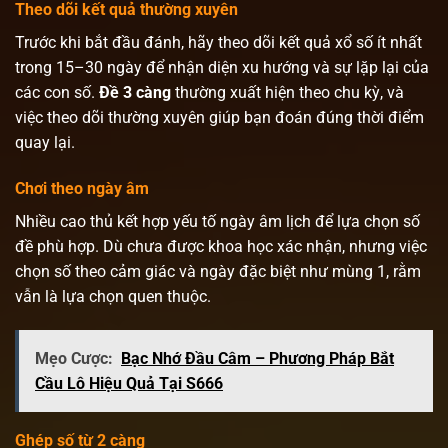
Theo dõi kết quả thường xuyên
Trước khi bắt đầu đánh, hãy theo dõi kết quả xổ số ít nhất
trong 15–30 ngày để nhận diện xu hướng và sự lặp lại của
các con số.
Đề 3 càng
thường xuất hiện theo chu kỳ, và
việc theo dõi thường xuyên giúp bạn đoán đúng thời điểm
quay lại.
Chơi theo ngày âm
Nhiều cao thủ kết hợp yếu tố ngày âm lịch để lựa chọn số
đề phù hợp. Dù chưa được khoa học xác nhận, nhưng việc
chọn số theo cảm giác và ngày đặc biệt như mùng 1, rằm
vẫn là lựa chọn quen thuộc.
Mẹo Cược:
Bạc Nhớ Đầu Câm – Phương Pháp Bắt
Cầu Lô Hiệu Quả Tại S666
Ghép số từ 2 càng