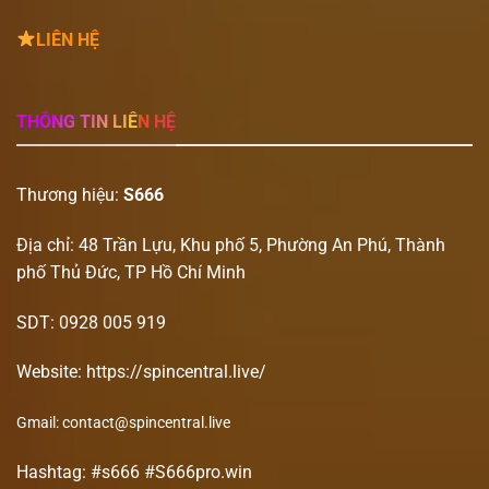
LIÊN HỆ
THÔNG TIN LIÊN HỆ
Thương hiệu:
S
666
Địa chỉ: 48 Trần Lựu, Khu phố 5, Phường An Phú, Thành
phố Thủ Đức, TP Hồ Chí Minh
SDT: 0928 005 919
Website: https://spincentral.live/
Gmail:
contact@spincentral.live
Hashtag: #s666 #S666pro.win