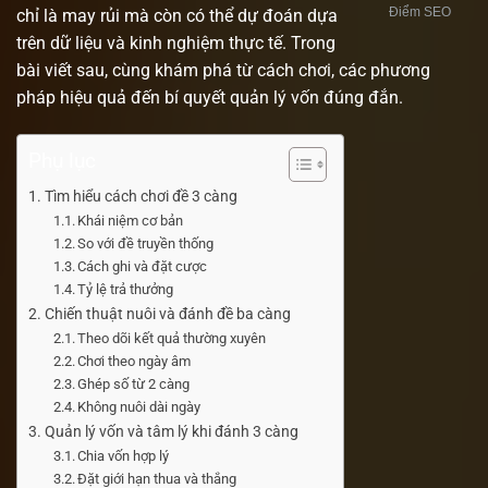
Điểm SEO
chỉ là may rủi mà còn có thể dự đoán dựa
trên dữ liệu và kinh nghiệm thực tế. Trong
bài viết sau, cùng khám phá từ cách chơi, các phương
pháp hiệu quả đến bí quyết quản lý vốn đúng đắn.
Phụ lục
Tìm hiểu cách chơi đề 3 càng
Khái niệm cơ bản
So với đề truyền thống
Cách ghi và đặt cược
Tỷ lệ trả thưởng
Chiến thuật nuôi và đánh đề ba càng
Theo dõi kết quả thường xuyên
Chơi theo ngày âm
Ghép số từ 2 càng
Không nuôi dài ngày
Quản lý vốn và tâm lý khi đánh 3 càng
Chia vốn hợp lý
Đặt giới hạn thua và thắng