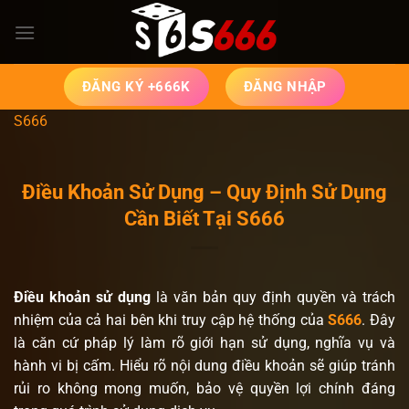
Chuyển
đến
nội
dung
ĐĂNG KÝ +666K
ĐĂNG NHẬP
S666
Điều Khoản Sử Dụng – Quy Định Sử Dụng
Cần Biết Tại S666
Điều khoản sử dụng
là văn bản quy định quyền và trách
nhiệm của cả hai bên khi truy cập hệ thống của
S666
. Đây
là căn cứ pháp lý làm rõ giới hạn sử dụng, nghĩa vụ và
hành vi bị cấm. Hiểu rõ nội dung điều khoản sẽ giúp tránh
rủi ro không mong muốn, bảo vệ quyền lợi chính đáng