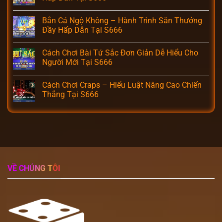
Bắn Cá Ngộ Không – Hành Trình Săn Thưởng
Đầy Hấp Dẫn Tại S666
Cách Chơi Bài Tứ Sắc Đơn Giản Dễ Hiểu Cho
Người Mới Tại S666
Cách Chơi Craps – Hiểu Luật Nâng Cao Chiến
Thắng Tại S666
VỀ CHÚNG TÔI