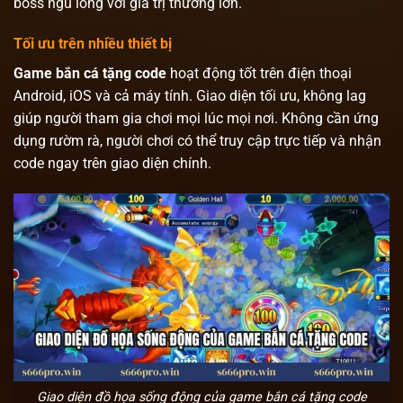
boss ngũ long với giá trị thưởng lớn.
Tối ưu trên nhiều thiết bị
Game bắn cá tặng code
hoạt động tốt trên điện thoại
Android, iOS và cả máy tính. Giao diện tối ưu, không lag
giúp người tham gia chơi mọi lúc mọi nơi. Không cần ứng
dụng rườm rà, người chơi có thể truy cập trực tiếp và nhận
code ngay trên giao diện chính.
Giao diện đồ họa sống động của game bắn cá tặng code