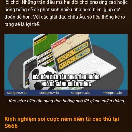
lối chơi. Những trận đấu mà hai đội chơi pressing cao hoặc
bóng bổng sẽ dễ phát sinh nhiều pha ném biên, giúp dự
đoán dễ hơn. Với các giải đấu châu Âu, số liệu thống kê rõ
ràng sẽ là lợi thế.
Kèo ném biên tận dụng tình huống nhỏ để giành chiến thắng
Kinh nghiệm soi cược ném biên từ cao thủ tại
S666