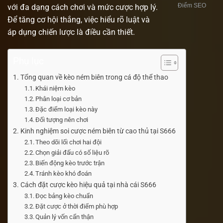
Điểm SEO
với đa dạng cách chơi và mức cược hợp lý.
Để tăng cơ hội thắng, việc hiểu rõ luật và
áp dụng chiến lược là điều cần thiết.
Phụ lục
Tổng quan về kèo ném biên trong cá độ thể thao
Khái niệm kèo
Phân loại cơ bản
Đặc điểm loại kèo này
Đối tượng nên chơi
Kinh nghiệm soi cược ném biên từ cao thủ tại S666
Theo dõi lối chơi hai đội
Chọn giải đấu có số liệu rõ
Biến động kèo trước trận
Tránh kèo khó đoán
Cách đặt cược kèo hiệu quả tại nhà cái S666
Đọc bảng kèo chuẩn
Đặt cược ở thời điểm phù hợp
Quản lý vốn cẩn thận