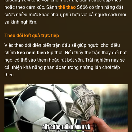
hoặc theo cảm xúc. Sảnh
thể thao
S666 có tính năng đặt
cược nhiều mức khác nhau, phù hợp với cả người chơi mới
và kinh nghiệm.
Theo dõi kết quả trực tiếp
Việc theo dõi diễn biến trận đấu sẽ giúp người chơi điều
chỉnh
kèo ném biên
kịp thời. Nếu thấy thế trận thay đổi bất
ngờ, có thể vào thêm hoặc rút bớt vốn. Trải nghiệm này sẽ
cải thiện khả năng phán đoán trong những lần chơi tiếp
theo.