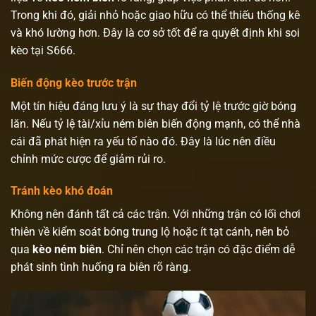
Trong khi đó, giải nhỏ hoặc giao hữu có thể thiếu thống kê
và khó lường hơn. Đây là cơ sở tốt để ra quyết định khi soi
kèo tại S666.
Biến động kèo trước trận
Một tín hiệu đáng lưu ý là sự thay đổi tỷ lệ trước giờ bóng
lăn. Nếu tỷ lệ tài/xỉu ném biên biến động mạnh, có thể nhà
cái đã phát hiện ra yếu tố nào đó. Đây là lúc nên điều
chỉnh mức cược để giảm rủi ro.
Tránh kèo khó đoán
Không nên đánh tất cả các trận. Với những trận có lối chơi
thiên về kiểm soát bóng trung lộ hoặc ít tạt cánh, nên bỏ
qua
kèo ném biên
. Chỉ nên chọn các trận có đặc điểm dễ
phát sinh tình huống ra biên rõ ràng.