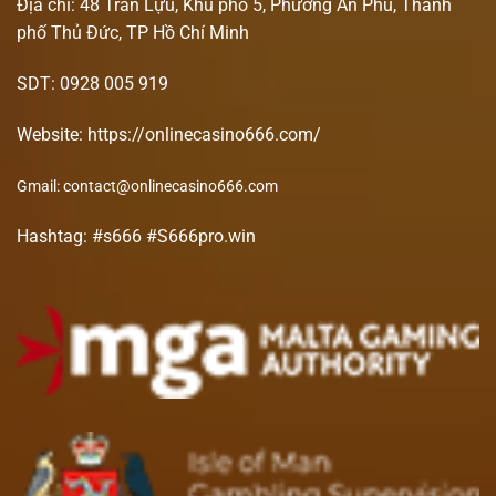
Địa chỉ: 48 Trần Lựu, Khu phố 5, Phường An Phú, Thành
phố Thủ Đức, TP Hồ Chí Minh
SDT: 0928 005 919
Website: https://onlinecasino666.com/
Gmail:
contact@onlinecasino666.com
Hashtag: #s666 #S666pro.win