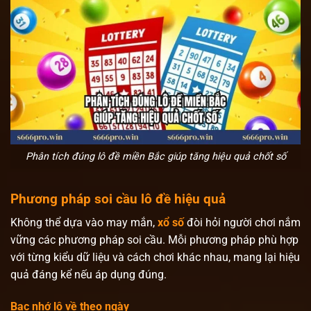
Phân tích đúng lô đề miền Bắc giúp tăng hiệu quả chốt số
Phương pháp soi cầu lô đề hiệu quả
Không thể dựa vào may mắn,
xổ số
đòi hỏi người chơi nắm
vững các phương pháp soi cầu. Mỗi phương pháp phù hợp
với từng kiểu dữ liệu và cách chơi khác nhau, mang lại hiệu
quả đáng kể nếu áp dụng đúng.
Bạc nhớ lô về theo ngày