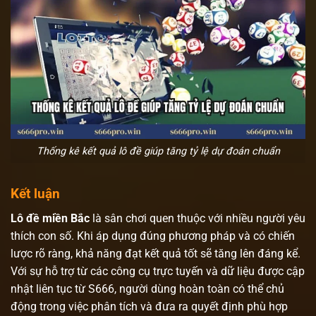
Thống kê kết quả lô đề giúp tăng tỷ lệ dự đoán chuẩn
Kết luận
Lô đề miền Bắc
là sân chơi quen thuộc với nhiều người yêu
thích con số. Khi áp dụng đúng phương pháp và có chiến
lược rõ ràng, khả năng đạt kết quả tốt sẽ tăng lên đáng kể.
Với sự hỗ trợ từ các công cụ trực tuyến và dữ liệu được cập
nhật liên tục từ S666, người dùng hoàn toàn có thể chủ
động trong việc phân tích và đưa ra quyết định phù hợp