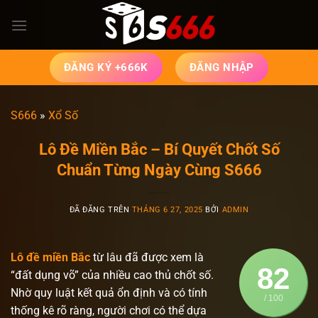
Chuyển
đến
nội
dung
ĐĂNG KÝ +666K
ĐĂNG NHẬP
S666
»
Xổ Số
Lô Đề Miền Bắc – Bí Quyết Chốt Số
Chuẩn Từng Ngày Cùng S666
ĐÃ ĐĂNG TRÊN
THÁNG 6 27, 2025
BỞI
ADMIN
Lô đề miền Bắc
từ lâu đã được xem là
82
“đất dụng võ” của nhiều cao thủ chốt số.
Nhờ quy luật kết quả ổn định và có tính
/ 100
thống kê rõ ràng, người chơi có thể dựa