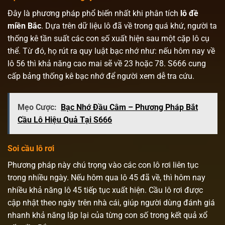
Đây là phương pháp phổ biến nhất khi phân tích
lô đề
miền Bắc
. Dựa trên dữ liệu lô đã về trong quá khứ, người ta
thống kê tần suất các con số xuất hiện sau một cặp lô cụ
thể. Từ đó, họ rút ra quy luật bạc nhớ như: nếu hôm nay về
lô 56 thì khả năng cao mai sẽ về 23 hoặc 78. S666 cung
cấp bảng thống kê bạc nhớ để người xem dễ tra cứu.
Mẹo Cược:
Bạc Nhớ Đầu Câm – Phương Pháp Bắt
Cầu Lô Hiệu Quả Tại S666
Soi cầu lô rơi
Phương pháp này chú trọng vào các con lô rơi liên tục
trong nhiều ngày. Nếu hôm qua lô 45 đã về, thì hôm nay
nhiều khả năng lô 45 tiếp tục xuất hiện. Cầu lô rơi được
cập nhật theo ngày trên nhà cái, giúp người dùng đánh giá
nhanh khả năng lặp lại của từng con số trong kết quả xổ