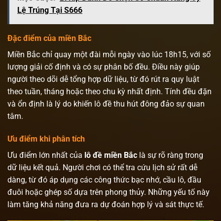
Lệ Trúng Tại S666
Đặc điểm của miền Bắc
Miền Bắc chỉ quay một đài mỗi ngày vào lúc 18h15, với số
lượng giải cố định và có sự phân bố đều. Điều này giúp
người theo dõi dễ tổng hợp dữ liệu, từ đó rút ra quy luật
theo tuần, tháng hoặc theo chu kỳ nhất định. Tính đều đặn
và ổn định là lý do khiến lô đề thu hút đông đảo sự quan
tâm.
Ưu điểm khi phân tích
Ưu điểm lớn nhất của
lô đề miền Bắc
là sự rõ ràng trong
dữ liệu kết quả. Người chơi có thể tra cứu lịch sử rất dễ
dàng, từ đó áp dụng các công thức bạc nhớ, cầu lô, đầu
đuôi hoặc ghép số dựa trên phong thủy. Những yếu tố này
làm tăng khả năng đưa ra dự đoán hợp lý và sát thực tế.